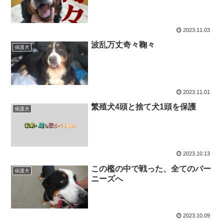
2023.11.03
波乱万丈奇々鞠々
保護犬
2023.11.01
繁殖犬4頭と捨て犬1頭を保護
保護犬
2023.10.13
この檻の中で戦った、全てのバー
保護犬
ニーズへ
2023.10.09