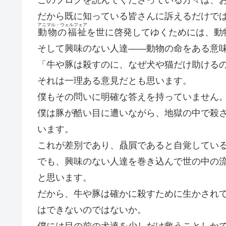
だから既に知っている皆さんに訴えるだけで
アニマル・ウェルフェア
動物の福祉
を世に啓発してゆくためには、動
そして興味のない人達――動物の命をある意
「牛や豚は殺すのに、なぜ犬や猫だけ助ける
それは一理ある意見だとも思います。
僕もその問いに明確な答えを持っていません
僕は豚が酷い目に遭いながら、地獄の中で殺
います。
これが差別であり、贔屓であると自覚してい
でも、興味のない人達を巻き込んで世の中の
と思います。
だから、牛や豚は確かに殺すために生かされ
はできないのではないか。
僕には目の前の犬達を少しだけ救うことしか