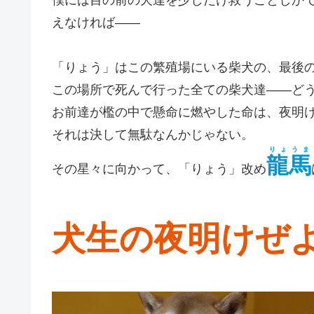
えなければ――
「りょう」はこの繁殖場にいる柴犬の、最後の
この場所で死んで行った全ての柴犬達――ど
お前達が檻の中で懸命に燃やした命は、夜明
それは決して無駄なんかじゃない。
りょうま
龍馬
その星々に向かって、「りょう」改め
犬生の夜明けぜ