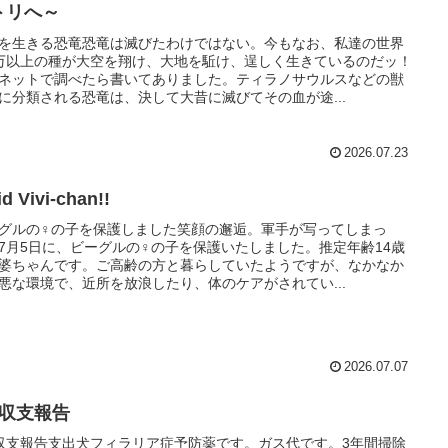
トリへ～
を生きる恐竜恐竜は滅びたわけではない。今もなお、私達の世界
万以上の種が大空を翔け、大地を駈け、逞しく生きているのだッ！
ネットで調べたら書いてありました。ティラノサウルスなどの獣
に分類される恐竜は、決して大昔に滅びてその血が途...
2026.07.23
id Vivi-chan!!
グルの♀の子を保護しました笑顔の邂逅。軍手が写ってしまっ
7月5日に、ビーグルの♀の子を保護いたしました。推定年齢14歳
婆ちゃんです。ご高齢の方と暮らしていたようですが、なかなか
悪な環境で、近所を放浪したり、体のケアがされてい...
2026.07.07
月収支報告
収支報告支出犬フィラリア症予防薬です。ガス代です。3年間掃除