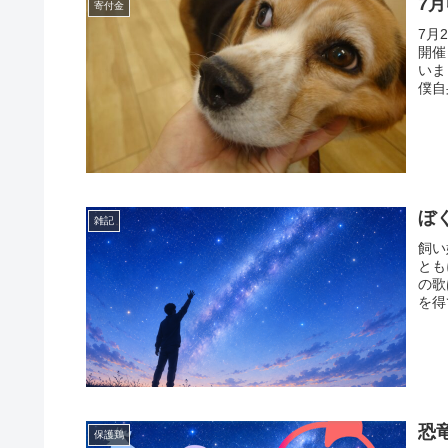
7
寄付金
7月
開催
いま
僕自
ぼ
雑記
飼い
とも
の歌
を得
恐
保護鶏