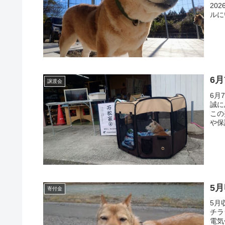
20
ルに
6
譲渡会
6月
誠に
この
や保
5
寄付金
5月
チラ
電気