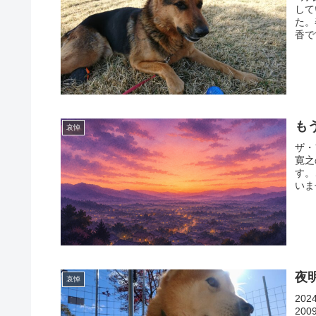
して
た。
香で
も
哀悼
ザ・
寛之
す。
いま
夜
哀悼
20
20