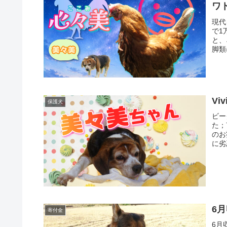
ワ
現代
で1
と、
脚類
Viv
保護犬
ビー
た；
のお
に劣
6
寄付金
6月