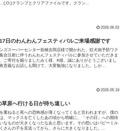
…(;O;)クランプとクリアファイルです。クラン...
2026.06.02
月17日のわんわんフェスティバルご来場感謝です
ンズスーパーセンター前橋吉岡店様で開かれた、狂犬病予防ワク
集合注射に伴うわんわんフェスティバルに参加させていただきま
。ご寄付を賜りましたみく様、K様、誠にありがとうございまし
有意義なお話しも聞けて、大変勉強になりました。しか...
2026.05.19
の草原へ行ける日が待ち遠しい
を重ねると死への恐怖感が薄くなってくると言われますが、僕の
は、マックスを亡くしたあの頃から明確に、「その日」への期待
いなものが大きくなったなあと思います。その想いはパピーミル
くさんの子を見送ってから、さらに大きくなりました。...