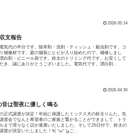
2026.05.14
月収支報告
電気代の半分です。除草剤・洗剤・ティッシュ・殺虫剤です。コ
リ補修材です。庭の舗装にヒビが入り始めたので、補修しまし
漂白剤・ビニール袋です。鈴太のトリミング代です。お安くして
だき、誠にありがとうございました。電気代です。漂白剤...
2026.04.30
の音は聖夜に優しく鳴る
の正式譲渡が決定！年始に保護したミックス犬の鈴太りんた。先
譲渡会でなんと希望者のご家族と繋がることができまして、トラ
ルまで滞りなく話が進展いたしました。そして25日付で、鈴太の
正式譲渡が決定いたしました！٩( ''ω'' )وご...