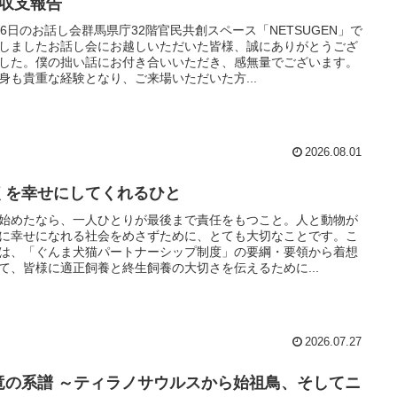
月収支報告
26日のお話し会群馬県庁32階官民共創スペース「NETSUGEN」で
しましたお話し会にお越しいただいた皆様、誠にありがとうござ
した。僕の拙い話にお付き合いいただき、感無量でございます。
身も貴重な経験となり、ご来場いただいた方...
2026.08.01
くを幸せにしてくれるひと
始めたなら、一人ひとりが最後まで責任をもつこと。人と動物が
に幸せになれる社会をめさずために、とても大切なことです。こ
は、「ぐんま犬猫パートナーシップ制度」の要綱・要領から着想
て、皆様に適正飼養と終生飼養の大切さを伝えるために...
2026.07.27
竜の系譜 ～ティラノサウルスから始祖鳥、そしてニ