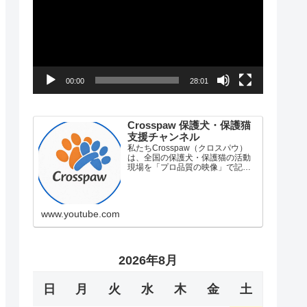
プ
レ
ー
00:00
28:01
ヤ
ー
Crosspaw 保護犬・保護猫
支援チャンネル
私たちCrosspaw（クロスパウ）
は、全国の保護犬・保護猫の活動
現場を「プロ品質の映像」で記録
し、社会に届けるドキュメンタリ
ーチャンネルです。「かわいそ
う」「かわいい」という一時の感
情消費で終わらせず、その先にあ
www.youtube.com
る「知る」「支える」「変え…
2026年8月
日
月
火
水
木
金
土