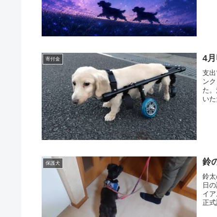
4
寄付金
支出
ンク
た。
いた
鈴
保護犬
鈴太
日の
イア