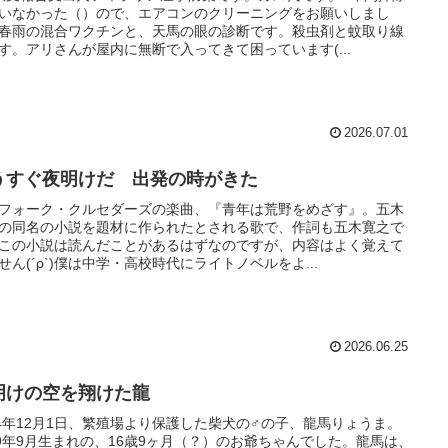
いなかった（）ので、エアコンのクリーニングをお願いしまし
春雨の混合ワクチンと、天馬の眼の診断です。殺虫剤と蚊取り線
す。アリさんが屋内に無断で入ってきて困っています(...
2026.07.01
うすぐ夜明けだ 出発の時がきた
フォーク・クルセダーズの楽曲、『青年は荒野をめざす』。五木
の同名の小説を題材に作られたとされる歌で、作詞も五木寛之で
この小説は読んだことがあるはずなのですが、内容はよく覚えて
せん(´ρ`)僕は中学・高校時代にライトノベルをよ...
2026.06.25
明けの空を翔けた龍
24年12月1日、繁殖場より保護した柴犬の♂の子、龍馬りょうま。
09年9月生まれの、16歳9ヶ月（？）のお爺ちゃんでした。龍馬は、