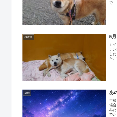
で…
5
譲渡会
カイ
チン
した
た。
あ
哀悼
年齢
場合
みた
でた