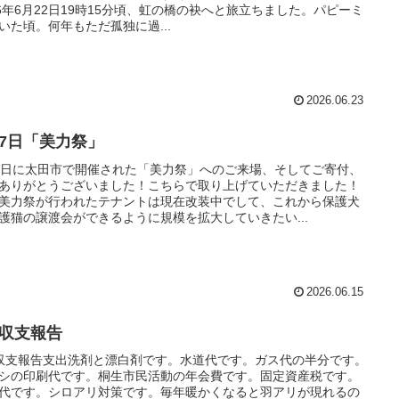
26年6月22日19時15分頃、虹の橋の袂へと旅立ちました。パピーミ
いた頃。何年もただ孤独に過...
2026.06.23
月7日「美力祭」
7日に太田市で開催された「美力祭」へのご来場、そしてご寄付、
ありがとうございました！こちらで取り上げていただきました！
美力祭が行われたテナントは現在改装中でして、これから保護犬
護猫の譲渡会ができるように規模を拡大していきたい...
2026.06.15
月収支報告
収支報告支出洗剤と漂白剤です。水道代です。ガス代の半分です。
シの印刷代です。桐生市民活動の年会費です。固定資産税です。
代です。シロアリ対策です。毎年暖かくなると羽アリが現れるの