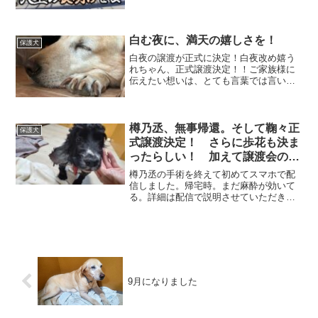
の、15歳です。どこで生まれたのか、い
つからパピーミルにいるのかはわかりま
せんが、これまでの犬生はロクなもので
はな...
白む夜に、満天の嬉しさを！
保護犬
白夜の譲渡が正式に決定！白夜改め嬉う
れちゃん、正式譲渡決定！！ご家族様に
伝えたい想いは、とても言葉では言い表
せません。繁殖引退犬であること、そし
て糖尿病であることを受け止めてくださ
り、伴に未来へと歩んでくださるその愛
情に、ただただ感謝です。...
樽乃丞、無事帰還。そして鞠々正
保護犬
式譲渡決定！ さらに歩花も決ま
ったらしい！ 加えて譲渡会の話
も･･･！
樽乃丞の手術を終えて初めてスマホで配
信しました。帰宅時。まだ麻酔が効いて
る。詳細は配信で説明させていただきま
したので、是非ご覧ください。相変わら
ずの滑舌で申し訳ないです（涙）帰って
来た時、舌が口からはみ出ていたのは抜
歯のせいで収まりが悪くな...
9月になりました