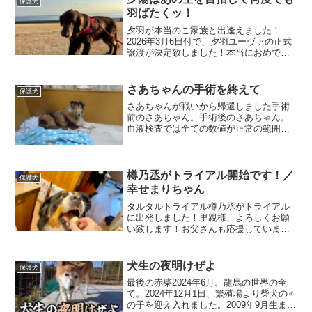
保護犬
羽ばたくッ！
夕羽が本当のご家族と出逢えました！
2026年3月6日付で、夕羽ユーヴァの正式
譲渡が決定致しました！本当におめでと
う！(;O;)石松家に来たのが2024年5月末な
ので、あの子の幸せを繋ぐまで1年8ヶ月
もかかってしまいました。看取りを覚悟
さあちゃんの手術を終えて
保護犬
してい...
さあちゃんが戦いから帰還しました手術
前のさあちゃん。手術後のさあちゃん。
血液検査では全ての数値が正常の範囲内
で、フィラリア症も陰性でした。背中の
脱毛部分は、もしかしたら繁殖場で丸刈
りにされた際に、バリカンの熱で毛根が
死んでしまったのかもしれ...
樽乃丞がトライアル開始です！／
保護犬
幸せまりちゃん
タルタルトライアル樽乃丞がトライアル
に出発しました！里親様、よろしくお願
い致します！お父さんも応援していま
す。幸せまりちゃんまりちゃんの里親様
からいただきました！どうやら幸せを吸
収して少し大きくなってしまったらしい
犬生の夜明けぜよ
保護犬
まりちゃん（笑）ダイエット...
最後の赤柴2024年6月。龍馬の世界の全
て。2024年12月1日、繁殖場より柴犬の♂
の子を迎え入れました。2009年9月生まれ