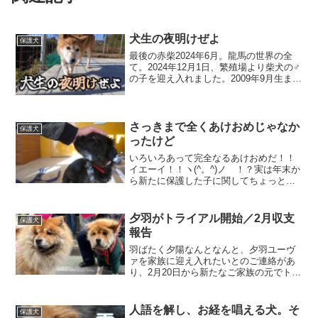
犬生の夜明けぜよ
保護犬
最後の赤柴2024年6月。龍馬の世界の全
て。2024年12月1日、繁殖場より柴犬の♂
の子を迎え入れました。2009年9月生まれ
の、15歳です。どこで生まれたのか、い
つからパピーミルにいるのかはわかりま
せんが、これまでの犬生はロクなもので
はな...
さっきまで全くあけおめじゃなか
保護犬
ったけど
いろいろあって完全なるあけおめだ！！
イエーイ！！ヽ(^。^)ノ ！？実は年末か
ら新たに保護した子に関してちょっとし
たトラブルがあり、解決に向け奔走して
いたのですが――ついに今日、元日に解
決しました！これで心置きなくあけおめ
夕羽がトライアル開始／2月収支
保護犬
と言えます！202...
報告
羽ばたく夕陽なんとなんと、夕羽ユーヴ
ァを家族に迎え入れたいとのご連絡があ
り、2月20日から新たなご家族の元でトラ
イアルを開始しております！もうすぐ14
歳になる夕羽。2024年5月末に石松家に迎
え入れ、あれから2年近くが過ぎました。
人語を解し、お経を唱える犬。そ
保護犬
正直、看取...