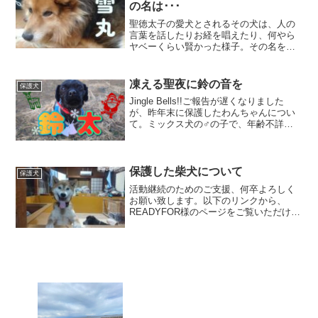
の名は･･･
聖徳太子の愛犬とされるその犬は、人の
言葉を話したりお経を唱えたり、何やら
ヤベーくらい賢かった様子。その名を、
雪丸ゆきまると云うらしい。奈良県には
彼の石像が祀られているほどである。10
月23日に迎え入れた、1頭の雑種犬。名
凍える聖夜に鈴の音を
保護犬
を、元の名前と似た響...
Jingle Bells!!ご報告が遅くなりました
が、昨年末に保護したわんちゃんについ
て。ミックス犬の♂の子で、年齢不詳で
す。動きは若々しいですが、歯肉や眼の
様子からシニア犬のような気もする
し……。保護に至った経緯の詳細を説明
できず申し訳な...
保護した柴犬について
保護犬
活動継続のためのご支援、何卒よろしく
お願い致します。以下のリンクから、
READYFOR様のページをご覧いただけま
す。オール・オア・ナッシング型常設型
（継続寄付） 単発でも全く差し支えご
ざいません。迷い犬？ それとも捨て
犬？ノイズが入ってしま...