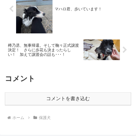
マハロ君、歩いています！
樽乃丞、無事帰還。そして鞠々正式譲渡
決定！ さらに歩花も決まったらし
い！ 加えて譲渡会の話も･･･！
コメント
コメントを書き込む
ホーム
保護犬