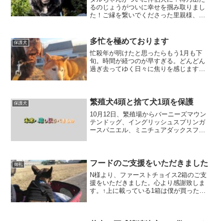
るのじょうがついに幸せを掴み取りまし
た！ご縁を繋いでくださった里親様、本
当にありがとうございます！穏やかで無
邪気なタルタル。この子の笑顔を見てい
るとつい誤解してしまいそうになります
多忙を極めております
保護犬
が、タルタルの犬生は幸せ...
忙殺年が明けたと思ったらもう1月も下
旬。時間が経つのが早すぎる。どんどん
過ぎ去ってゆく日々に焦りを感じます。
READYFOR様でご案内致しましたが、昨
年、ご寄付を賜りました方で領収書が必
要な方は、郵送致しますのでお手数をお
かけ致しますがご連...
繁殖犬4頭と捨て犬1頭を保護
保護犬
10月12日、繁殖場からバーニーズマウン
テンドッグ、イングリッシュスプリンガ
ースパニエル、ミニチュアダックスフン
ト、ミニチュアシュナウザーを保護しま
した。さらに、先日太田市の田んぼの近
くで発見した迷子犬（たぶん捨て
犬……）の黒柴も、一時預か...
フードのご支援をいただきました
御礼
N様より、ファーストチョイス2箱のご支
援をいただきました。心より感謝致しま
す。↑上に載っている1箱は僕が買ったピ
ンの分です。12日（木）から2頭を一時預
かりする予定で、消費量が増えるため本
当に助かります。フードが少なくなって