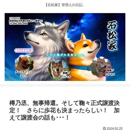
【石松家】管理人の日記。
樽乃丞、無事帰還。そして鞠々正式譲渡決
定！ さらに歩花も決まったらしい！ 加
えて譲渡会の話も･･･！
2024.02.25