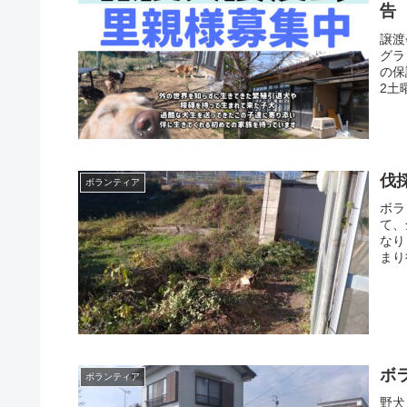
告
譲渡
グラ
の保
2土
伐
ボランティア
ボラ
て、
なり
まり
ボ
ボランティア
野犬