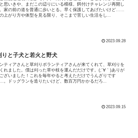
と思いきや、まだこの辺りにいる模様。餌付けチャレンジ再開し
。家の前の道を普通に歩いとる。早く保護してあげたいけど……
の上がり方や体型を見る限り、そこまで苦しい生活をし...
2023.09.28
刈りと子犬と若火と野犬
ンティアさんと草刈りボランティアさんが来てくれて、草刈りを
くれました。僕は刈った草や枝を運んだだけです。(;´∀｀)ありが
ございました！これを毎年やると考えただけでうんざりです
…。ドッグランを造りたいけど、数百万円かかるだろ...
2023.09.15