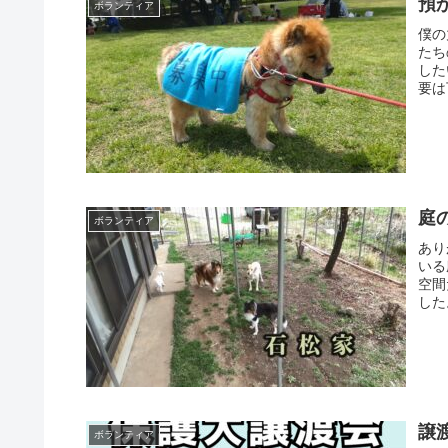
預
ボランティア
僕の
たち
した
要は
庭
ボランティア
あり
いる
空間
した
譲
ボランティア