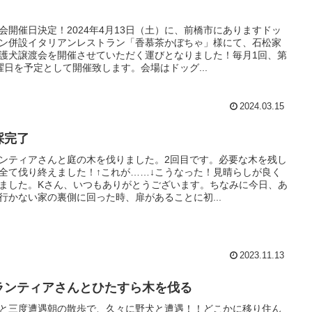
会開催日決定！2024年4月13日（土）に、前橋市にありますドッ
ン併設イタリアンレストラン「香慕茶かぼちゃ」様にて、石松家
護犬譲渡会を開催させていただく運びとなりました！毎月1回、第
曜日を予定として開催致します。会場はドッグ...
2024.03.15
採完了
ンティアさんと庭の木を伐りました。2回目です。必要な木を残し
全て伐り終えました！↑これが……↓こうなった！見晴らしが良く
ました。Kさん、いつもありがとうございます。ちなみに今日、あ
行かない家の裏側に回った時、扉があることに初...
2023.11.13
ランティアさんとひたすら木を伐る
と三度遭遇朝の散歩で、久々に野犬と遭遇！！どこかに移り住ん