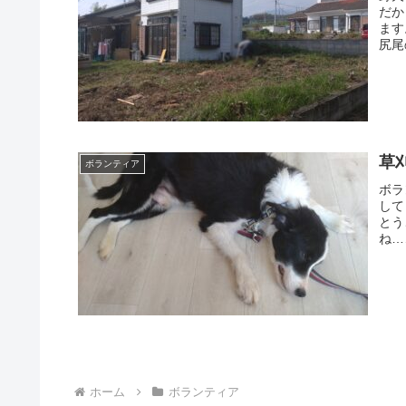
だか
ます
尻尾
草
ボランティア
ボラ
して
とう
ね…
ホーム
ボランティア