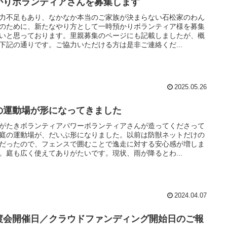
かりボランティアさんを募集します
力不足もあり、なかなか本当のご家族が決まらない石松家のわん
のために、新たなやり方として一時預かりボランティア様を募集
いと思っております。里親募集のページにも記載しましたが、概
下記の通りです。ご協力いただける方は是非ご連絡くだ...
2025.05.26
の運動場が形になってきました
がたきボランティアパワーボランティアさんが造ってくださって
庭の運動場が、だいぶ形になりました。以前は防獣ネットだけの
だったので、フェンスで囲むことで逸走に対する安心感が増しま
。庭も広く使えてありがたいです。現状、雨が降るとわ...
2024.04.07
渡会開催日／クラウドファンディング開始日のご報