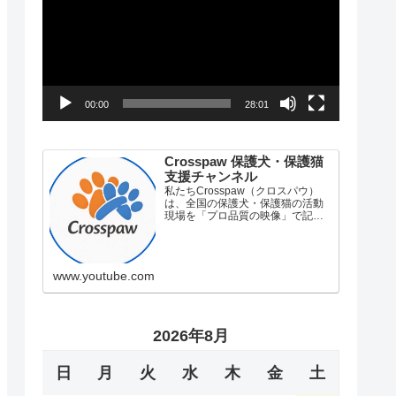
プ
レ
ー
00:00
28:01
ヤ
ー
Crosspaw 保護犬・保護猫
支援チャンネル
私たちCrosspaw（クロスパウ）
は、全国の保護犬・保護猫の活動
現場を「プロ品質の映像」で記録
し、社会に届けるドキュメンタリ
ーチャンネルです。「かわいそ
う」「かわいい」という一時の感
情消費で終わらせず、その先にあ
www.youtube.com
る「知る」「支える」「変え…
2026年8月
日
月
火
水
木
金
土