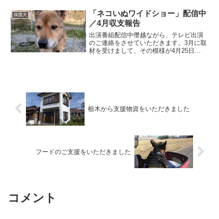
の子を探している人は誰もいないのだろ
うと結論付けました。現れない飼い主を
「ネコいぬワイドショー」配信中
保護犬
待つだけの時間は、こ...
／4月収支報告
出演番組配信中僭越ながら、テレビ出演
のご連絡をさせていただきます。3月に取
材を受けまして、その模様が4月25日
（金）に放送されました。 「ネコいぬワ
イドショー」というBS朝日の番組で、10
分ほどの出番でした。TVerとアベマTVで
も放送から...
栃木から支援物資をいただきました
フードのご支援をいただきました
コメント