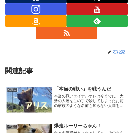
石松家
関連記事
「本当の戦い」を戦うんだ
保護犬
本当の戦いエイナルオレは今までに 大
勢の人達をこの手で殺してしまったお前
の家族のような名前も知らない人達を何
の恨みもない人達をなのに今日…… ま
た人を殴ったもうこれっきりだオレはも
う二度と人を傷つけないもう今日で 暴
力と決別するんだ生まれ変...
爆走ルーリーちゃん！
保護犬
たとえ障碍があったとしても、その小さ