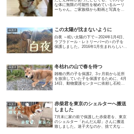
な体に無限の可能性を秘めているルーリ
ーちゃん。ご家族様から動画と写真をい
ただきました！まさかこんなに走り回れ
る子だったとは思っていなかったので、
びっくりしました！でも……きっとどん
な子も本当はそれができる...
この太陽が沈まないように
保護犬
白夜 ～眩い太陽の下で～2024年1月4日、
ラブラドール・レトリーバーの♀の子を
保護しました。2016年1月生まれらしいの
で、8歳になったばかりの子です。過去に
7回出産、1回死産を経験しています。繁
殖場で病によりガリガリになり、放置さ
れ、陽...
冬枯れの山で春を待つ
保護犬
雑種の男の子を保護2、3ヶ月前から近所
を放浪していた子を保護するために、4月
14日、動物愛護センターに依頼し石松家
の敷地内に保護器を設置しました。この
子は野犬――ではなく、明らかに飼い主
の元から逸走した子でした。首輪をした
ままで、しかも係留...
赤柴君を東京のシェルターへ搬送
保護犬
しました
7月末に家の前で保護した赤柴君を、東京
のシェルター「わんだん邸」さんに搬送
致しました。迷子犬なのか、捨て犬なの
か。この1ヶ月、結局何の連絡もなく、こ