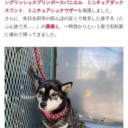
ングリッシュスプリンガースパニエル
、
ミニチュアダック
スフント
、
ミニチュアシュナウザー
を保護しました。
さらに、先日太田市の田んぼの近くで発見した迷子犬（た
ぶん捨て犬……）の
黒柴
も、一時預かりという形で石松家
に連れて帰ってきました。