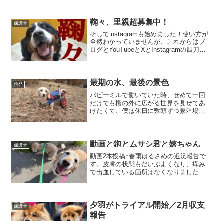
鞠々、里親超募集中！
保護犬
そしてInstagramも始めました！使い方が
全然わかっていませんが、これからはブ
ログとYouTubeとXとInstagramの四刀流
でやっていきます！(;´Д｀)目指せ譲渡会
開催！
最期の水、最後の景色
啓発
パピーミルで働いていた時、せめて一回
だけでも檻の外に広がる世界を見せてあ
げたくて、僕は休日に数頭ずつ繁殖場の
塀の外を犬達と散歩しました。楽しそう
に尻尾を振りながら歩く子、固まって全
く動かない子、どこまでも駈けて行って
しまいそうな子……。「繁...
動画と鉋とムサシ君と嬉ちゃん
保護犬
動画2本投稿↑春雨はるさめの近況報告で
す。皮膚の状態もだいぶよくなり、痒み
で出血している箇所はなくなりました。
大吉と有栖には挨拶を済ませ、一緒に散
歩に行けるようになりました。たまに大
吉にはガウガウしちゃいますが^^;↑極悪
音質で申し訳ござい...
夕羽がトライアル開始／2月収支
保護犬
報告