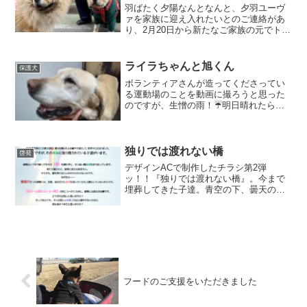
羽ばたく夕陽なんとなんと、夕羽ユーヴ
ァを家族に迎え入れたいとのご連絡があ
り、2月20日から新たなご家族の元でトラ
イアルを開始しております！もうすぐ14
歳になる夕羽。2024年5月末に石松家に迎
え入れ、あれから2年近くが過ぎました。
ライラちゃんと旭くん
保護犬
正直、看取...
ボランティアさんが造ってくださってい
る運動場のことを動画に撮ろうと思った
のですが、生憎の雨！☔明日晴れたら動
画にしよう！嬉しい報せが！ライラちゃ
ん、正式譲渡になったようです！スタッ
フさん、そして里親様、本当にありがと
うございます！ この投稿...
独りでは渡れない橋
啓発
デザインACで制作したチラシ第2弾
ッ！！『独りでは渡れない橋』。今まで
埋葬してきた子達。青空の下、曇天の
下、雪風の中、驟雨の中、穴を掘ってあ
の子達を埋めた。向こうの世界、虹の橋
の袂に広がるという草原は、きっと幸せ
な場所だ。だから楽しいよ。今...
フードのご支援をいただきました